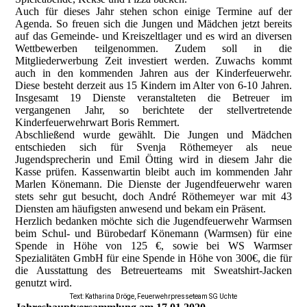
Auch für dieses Jahr stehen schon einige Termine auf der
Agenda. So freuen sich die Jungen und Mädchen jetzt bereits
auf das Gemeinde- und Kreiszeltlager und es wird an diversen
Wettbewerben teilgenommen. Zudem soll in die
Mitgliederwerbung Zeit investiert werden. Zuwachs kommt
auch in den kommenden Jahren aus der Kinderfeuerwehr.
Diese besteht derzeit aus 15 Kindern im Alter von 6-10 Jahren.
Insgesamt 19 Dienste veranstalteten die Betreuer im
vergangenen Jahr, so berichtete der stellvertretende
Kinderfeuerwehrwart Boris Remmert.
Abschließend wurde gewählt. Die Jungen und Mädchen
entschieden sich für Svenja Röthemeyer als neue
Jugendsprecherin und Emil Ötting wird in diesem Jahr die
Kasse prüfen. Kassenwartin bleibt auch im kommenden Jahr
Marlen Könemann. Die Dienste der Jugendfeuerwehr waren
stets sehr gut besucht, doch André Röthemeyer war mit 43
Diensten am häufigsten anwesend und bekam ein Präsent.
Herzlich bedanken möchte sich die Jugendfeuerwehr Warmsen
beim Schul- und Bürobedarf Könemann (Warmsen) für eine
Spende in Höhe von 125 €, sowie bei WS Warmser
Spezialitäten GmbH für eine Spende in Höhe von 300€, die für
die Ausstattung des Betreuerteams mit Sweatshirt-Jacken
genutzt wird.
Text: Katharina Dröge, Feuerwehrpresseteam SG Uchte