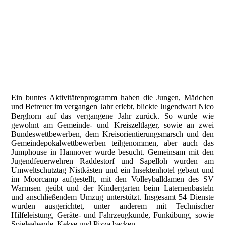
Ein buntes Aktivitätenprogramm haben die Jungen, Mädchen
und Betreuer im vergangen Jahr erlebt, blickte Jugendwart Nico
Berghorn auf das vergangene Jahr zurück. So wurde wie
gewohnt am Gemeinde- und Kreiszeltlager, sowie an zwei
Bundeswettbewerben, dem Kreisorientierungsmarsch und den
Gemeindepokalwettbewerben teilgenommen, aber auch das
Jumphouse in Hannover wurde besucht. Gemeinsam mit den
Jugendfeuerwehren Raddestorf und Sapelloh wurden am
Umweltschutztag Nistkästen und ein Insektenhotel gebaut und
im Moorcamp aufgestellt, mit den Volleyballdamen des SV
Warmsen geübt und der Kindergarten beim Laternenbasteln
und anschließendem Umzug unterstützt. Insgesamt 54 Dienste
wurden ausgerichtet, unter anderem mit Technischer
Hilfeleistung, Geräte- und Fahrzeugkunde, Funkübung, sowie
Spieleabende, Kekse und Pizza backen.