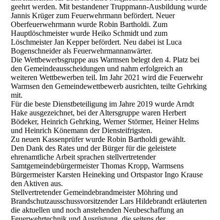
geehrt werden. Mit bestandener Truppmann-Ausbildung wurde
Jannis Krüger zum Feuerwehrmann befördert. Neuer
Oberfeuerwehrmann wurde Robin Bartholdi. Zum
Hauptlöschmeister wurde Heiko Schmidt und zum
Löschmeister Jan Kepper befördert. Neu dabei ist Luca
Bogenschneider als Feuerwehrmannanwärter.
Die Wettbewerbsgruppe aus Warmsen belegt den 4. Platz bei
den Gemeindeausscheidungen und nahm erfolgreich an
weiteren Wettbewerben teil. Im Jahr 2021 wird die Feuerwehr
Warmsen den Gemeindewettbewerb ausrichten, teilte Gehrking
mit.
Für die beste Dienstbeteiligung im Jahre 2019 wurde Arndt
Hake ausgezeichnet, bei der Altersgruppe waren Herbert
Bödeker, Heinrich Gehrking, Werner Störmer, Heiner Helms
und Heinrich Könemann der Diensteifrigsten.
Zu neuen Kassenprüfer wurde Robin Bartholdi gewählt.
Den Dank des Rates und der Bürger für die geleistete
ehrenamtliche Arbeit sprachen stellvertretender
Samtgemeindebürgermeister Thomas Kropp, Warmsens
Bürgermeister Karsten Heineking und Ortspastor Ingo Krause
den Aktiven aus.
Stellvertretender Gemeindebrandmeister Möhring und
Brandschutzausschussvorsitzender Lars Hildebrandt erläuterten
die aktuellen und noch anstehenden Neubeschaffung an
Feuerwehrtechnik und Ausrüstung, die seitens der