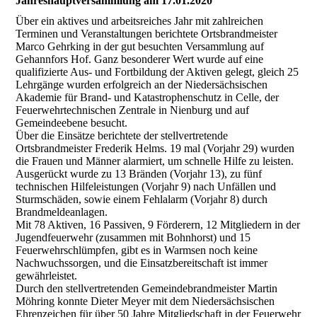
Jahreshauptversammlung am 17.01.2020
Über ein aktives und arbeitsreiches Jahr mit zahlreichen
Terminen und Veranstaltungen berichtete Ortsbrandmeister
Marco Gehrking in der gut besuchten Versammlung auf
Gehannfors Hof. Ganz besonderer Wert wurde auf eine
qualifizierte Aus- und Fortbildung der Aktiven gelegt, gleich 25
Lehrgänge wurden erfolgreich an der Niedersächsischen
Akademie für Brand- und Katastrophenschutz in Celle, der
Feuerwehrtechnischen Zentrale in Nienburg und auf
Gemeindeebene besucht.
Über die Einsätze berichtete der stellvertretende
Ortsbrandmeister Frederik Helms. 19 mal (Vorjahr 29) wurden
die Frauen und Männer alarmiert, um schnelle Hilfe zu leisten.
Ausgerückt wurde zu 13 Bränden (Vorjahr 13), zu fünf
technischen Hilfeleistungen (Vorjahr 9) nach Unfällen und
Sturmschäden, sowie einem Fehlalarm (Vorjahr 8) durch
Brandmeldeanlagen.
Mit 78 Aktiven, 16 Passiven, 9 Förderern, 12 Mitgliedern in der
Jugendfeuerwehr (zusammen mit Bohnhorst) und 15
Feuerwehrschlümpfen, gibt es in Warmsen noch keine
Nachwuchssorgen, und die Einsatzbereitschaft ist immer
gewährleistet.
Durch den stellvertretenden Gemeindebrandmeister Martin
Möhring konnte Dieter Meyer mit dem Niedersächsischen
Ehrenzeichen für über 50 Jahre Mitgliedschaft in der Feuerwehr