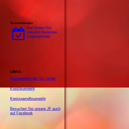
Veranstaltungen
Hier finden Sie
unseren Ver­an­stal­
tungs­ka­len­der
LINKS:
Feuerwehren der SG Uchte
Kreisfeuerwehr
Kreisjugendfeuerwehr
Besuchen Sie unsere JF auch
auf Facebook