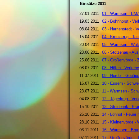
Einsätze 2011
27.01.2011
01 - Warmsen - BMA
19.03.2011
02 - Bohnhorst - Ver
08.04.2011
03 - Harrienstedt - V
15.04.2011
04 - Kreuzkrug - Tec
20.04.2011
05 - Warmsen - Wald
23.06.2011
06 - Stolzenau - Aus
25.06.2011
07 - Großenvörde -
08.07.2011
08 - Höfen - Verkehr
11.07.2011
09 - Nordel - Gebäu
16.07.2011
10 - Essern - Schwer
23.07.2011
11 - Warmsen - Schw
04.08.2011
12 - Jägerkrug - Ver
15.10.2011
13 - Steinbrink - Br
26.10.2011
14 - Lohhof - Feuer
28.10.2011
15 - Kleinenvörde -
03.11.2011
16 - Warmsen - Bra
07.11.2011
17 - Großenvörde - T