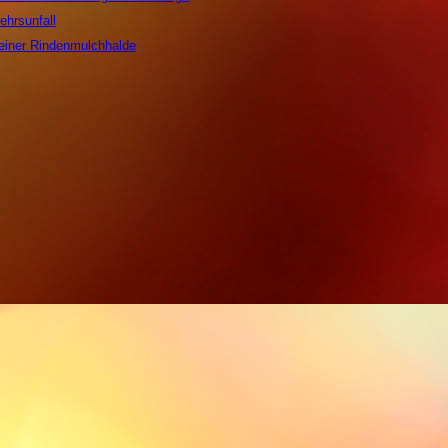
ehrsunfall
 einer Rindenmulchhalde