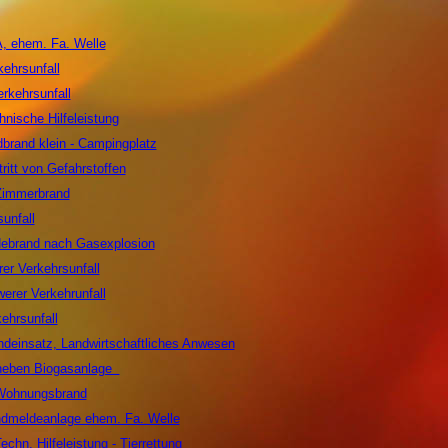
, ehem. Fa. Welle
kehrsunfall
erkehrsunfall
hnische Hilfeleistung
brand klein - Campingplatz
tritt von Gefahrstoffen
 Zimmerbrand
sunfall
debrand nach Gasexplosion
er Verkehrsunfall
erer Verkehrunfall
kehrsunfall
andeinsatz, Landwirtschaftliches Anwesen
 neben Biogasanlage
 Wohnungsbrand
ndmeldeanlage ehem. Fa. Welle
echn. Hilfeleistung - Tierrettung