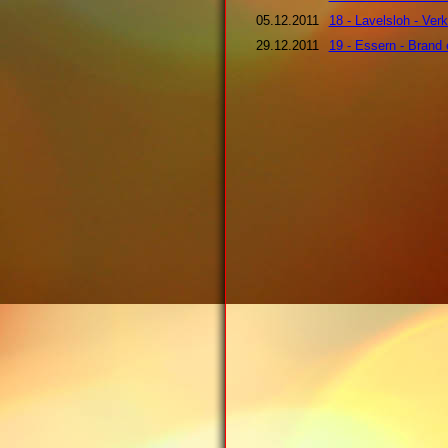
05.12.2011
18 - Lavelsloh - Verk
29.12.2011
19 - Essern - Brand