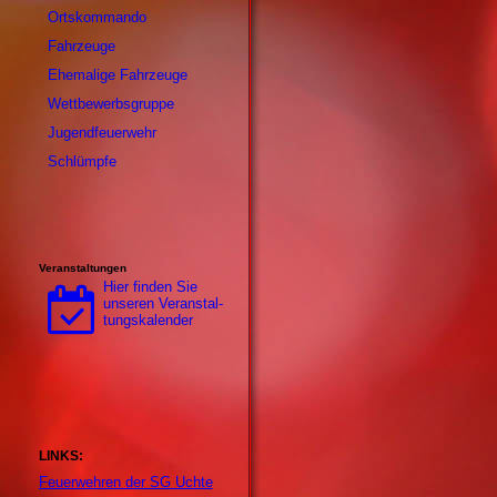
Ortskommando
Fahrzeuge
Ehemalige Fahrzeuge
Wettbewerbsgruppe
Jugendfeuerwehr
Schlümpfe
Veranstaltungen
Hier finden Sie
unseren Ver­an­stal­
tungs­ka­len­der
LINKS:
Feuerwehren der SG Uchte