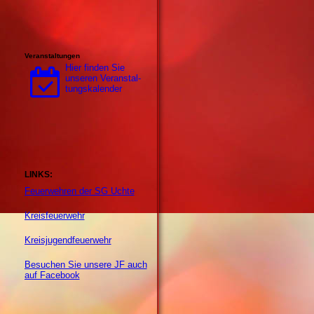
Veranstaltungen
Hier finden Sie
unseren Ver­an­stal­
tungs­ka­len­der
LINKS:
Feuerwehren der SG Uchte
Kreisfeuerwehr
Kreisjugendfeuerwehr
Besuchen Sie unsere JF auch
auf Facebook