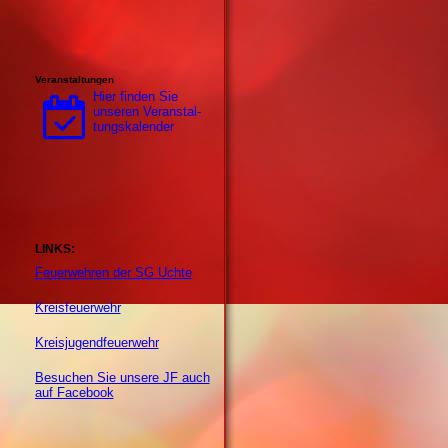
Veranstaltungen
Hier finden Sie
unseren Ver­an­stal­
tungs­ka­len­der
LINKS:
Feuerwehren der SG Uchte
Kreisfeuerwehr
Kreisjugendfeuerwehr
Besuchen Sie unsere JF auch
auf Facebook