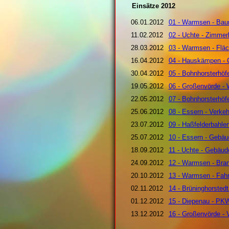
Einsätze 2012
06.01.2012
01 - Warmsen - Bau
11.02.2012
02 - Uchte - Zimme
28.03.2012
03 - Warmsen - Fläc
16.04.2012
04 - Hauskämpen - C
30.04.2012
05 - Bohnhorsterhöf
19.05.2012
06 - Großenvörde - 
22.05.2012
07 - Bohnhorsterhöf
25.06.2012
08 - Essern - Verke
23.07.2012
09 - Haßfelderbahle
25.07.2012
10 - Essern - Gebä
18.09.2012
11 - Uchte - Gebäud
24.09.2012
12 - Warmsen - Bra
20.10.2012
13 - Warmsen - Fah
02.11.2012
14 - Brüninghorsted
01.12.2012
15 - Diepenau - PK
13.12.2012
16 - Großenvörde - 