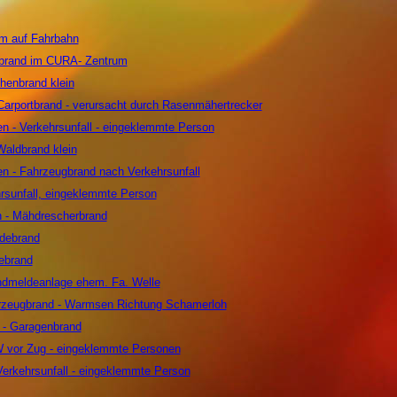
m auf Fahrbahn
rbrand im CURA- Zentrum
henbrand klein
arportbrand - verursacht durch Rasenmähertrecker
en - Verkehrsunfall - eingeklemmte Person
Waldbrand klein
en - Fahrzeugbrand nach Verkehrsunfall
hrsunfall, eingeklemmte Person
n - Mähdrescherbrand
udebrand
ebrand
ndmeldeanlage ehem. Fa. Welle
rzeugbrand - Warmsen Richtung Schamerloh
t - Garagenbrand
W vor Zug - eingeklemmte Personen
Verkehrsunfall - eingeklemmte Person